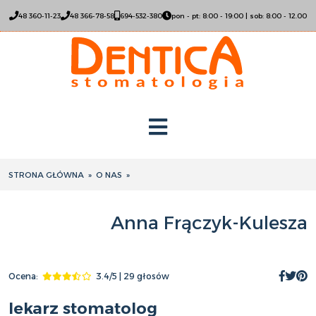
48 360-11-23
48 366-78-58
694-532-380
pon - pt: 8:00 - 19:00 | sob: 8:00 - 12.00
STRONA GŁÓWNA
»
O NAS
»
Anna Frączyk-Kulesza
Ocena:
3.4/5 | 29 głosów
lekarz stomatolog