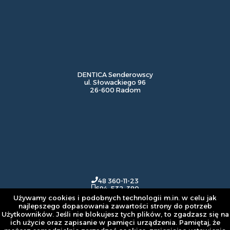
DENTICA Senderowscy
ul. Słowackiego 96
26-600 Radom
48 360-11-23
694-532-380
Używamy cookies i podobnych technologii m.in. w celu jak
najlepszego dopasowania zawartości strony do potrzeb
Użytkowników. Jeśli nie blokujesz tych plików, to zgadzasz się na
ich użycie oraz zapisanie w pamięci urządzenia. Pamiętaj, że