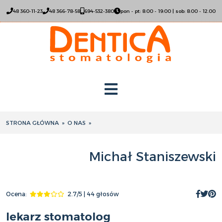
48 360-11-23
48 366-78-58
694-532-380
pon - pt: 8:00 - 19:00 | sob: 8:00 - 12.00
STRONA GŁÓWNA
»
O NAS
»
Michał Staniszewski
Ocena:
2.7/5 | 44 głosów
lekarz stomatolog